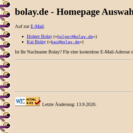
bolay.de - Homepage Auswah
Auf zur
E-Mail
.
Holger Bolay
(
)
<
holger@bolay.de
>
Kai Bolay
(
)
<
kai@bolay.de
>
Ist Ihr Nachname Bolay? Für eine kostenlose E-Mail-Adresse
Letzte Änderung: 13.9.2020.